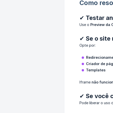
Como reso
✔ Testar an
Use o
Preview da
✔ Se o site
Opte por:
Redirecionam
Criador de pá
Templates
Iframe
não funcio
✔ Se você c
Pode liberar o uso 