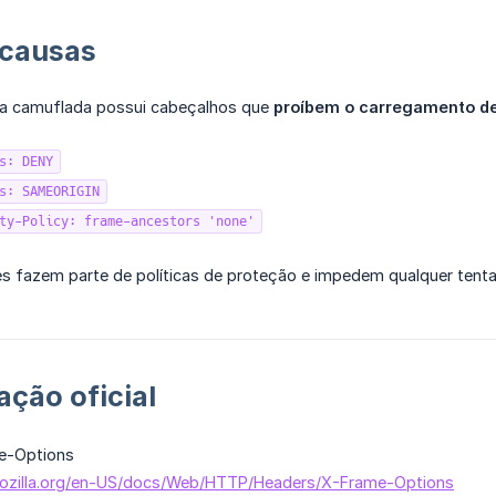
 causas
na camuflada possui cabeçalhos que
proíbem o carregamento de
s: DENY
s: SAMEORIGIN
ty-Policy: frame-ancestors 'none'
s fazem parte de políticas de proteção e impedem qualquer tent
ção oficial
e-Options
.mozilla.org/en-US/docs/Web/HTTP/Headers/X-Frame-Options