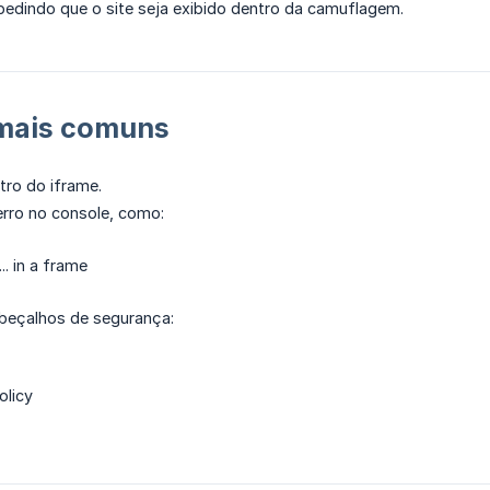
pedindo que o site seja exibido dentro da camuflagem.
mais comuns
tro do iframe.
rro no console, como:
.. in a frame
abeçalhos de segurança:
olicy