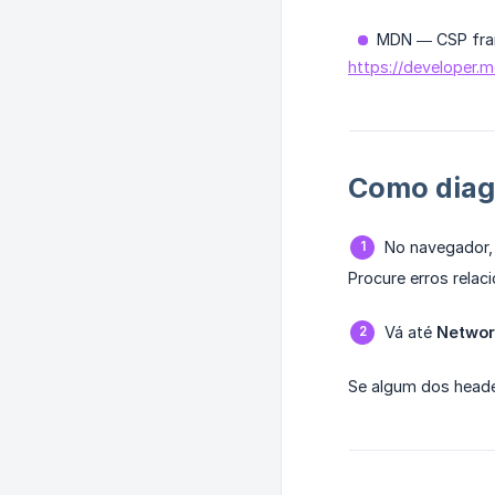
MDN — CSP fra
https://developer.
Como diag
No navegador,
Procure erros rela
Vá até
Networ
Se algum dos header