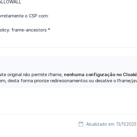
 ALLOWALL
orretamente o CSP com:
olicy: frame-ancestors *
ite original não permite iframe,
nenhuma configuração no Cloakil
gem, desta forma priorize redirecionamentos ou desative o Iframe/jav
Atualizado em: 13/11/2025