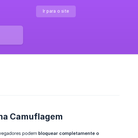
Ir para o site
t na Camuflagem
navegadores podem
bloquear completamente o 