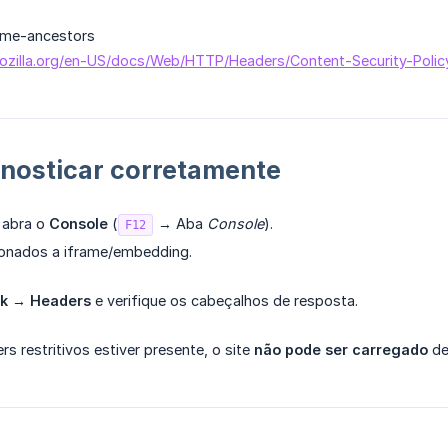
me-ancestors
mozilla.org/en-US/docs/Web/HTTP/Headers/Content-Security-Poli
nosticar corretamente
 abra o
Console
(
→ Aba
Console
).
F12
cionados a iframe/embedding.
k → Headers
e verifique os cabeçalhos de resposta.
s restritivos estiver presente, o site
não pode ser carregado
de